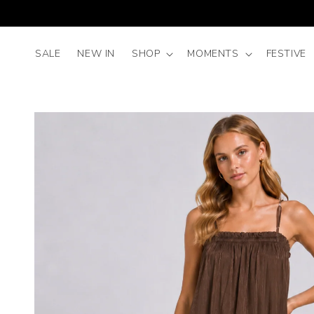
Meteen
naar de
content
SALE
NEW IN
SHOP
MOMENTS
FESTIVE
Ga direct naar
productinformatie