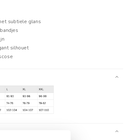
met subtiele glans
ibandjes
jn
ant silhouet
scose