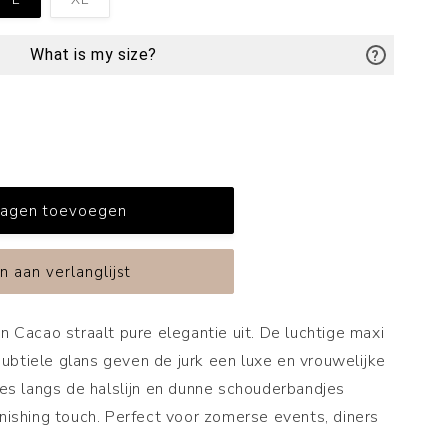
rkocht
uitverkocht
of
niet
ikbaar
beschikbaar
wagen toevoegen
n Cacao straalt pure elegantie uit. De luchtige maxi
n subtiele glans geven de jurk een luxe en vrouwelijke
hes langs de halslijn en dunne schouderbandjes
inishing touch. Perfect voor zomerse events, diners