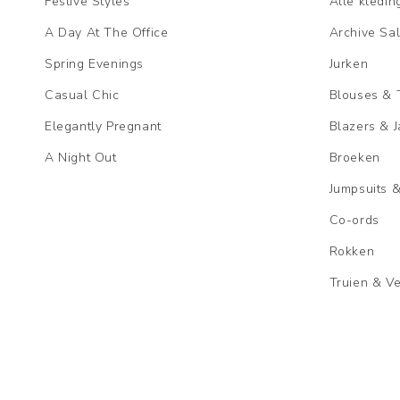
Festive Styles
Alle kledin
A Day At The Office
Archive Sa
Spring Evenings
Jurken
Casual Chic
Blouses & 
Elegantly Pregnant
Blazers & 
A Night Out
Broeken
Jumpsuits 
Co-ords
Rokken
Truien & V