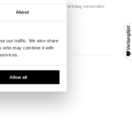
 en je bestelling wordt dezelfde werkdag verzonden
About
bestellingen vanaf €125.
nze premium verpakking.
.
se our traffic. We also share
1-3 werkdagen (Nederland).
ers who may combine it with
 services.
Allow all