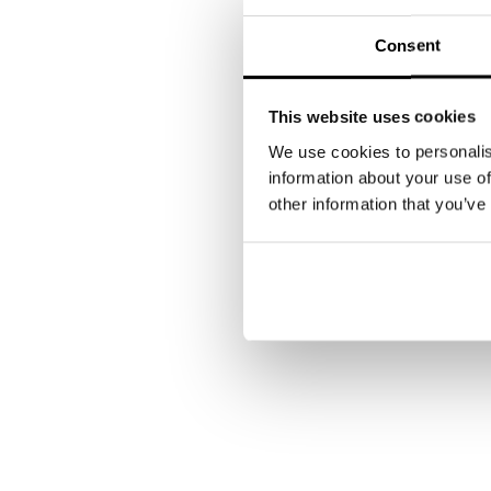
2
3
openen
openen
Consent
in
in
modaal
modaal
This website uses cookies
We use cookies to personalis
information about your use of
other information that you’ve