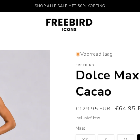
SHOP ALLE SALE MET 50% KORTING
Voorraad laag
FREEBIRD
Dolce Maxi
Cacao
Normale
Aanbiedi
€64,95 
€129,95 EUR
prijs
Inclusief btw.
Maat
Variant
Variant
Varia
XS
S
M