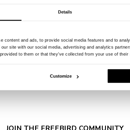
Bestel vóór 14:00 uur
Details
(maandag t/m vrijdag).
Gratis verzending bij 
Met zorg verpakt in o
14 dagen retourbeleid
e content and ads, to provide social media features and to analy
Verwachte levertijd: 
 our site with our social media, advertising and analytics partn
 provided to them or that they’ve collected from your use of their
Deel
Customize
JOIN THE FREEBIRD COMMUNITY