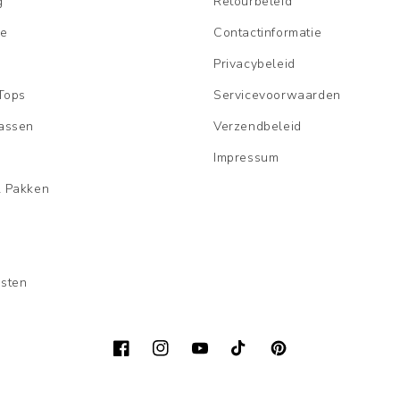
g
Retourbeleid
le
Contactinformatie
Privacybeleid
Tops
Servicevoorwaarden
Jassen
Verzendbeleid
Impressum
& Pakken
esten
Facebook
Instagram
YouTube
TikTok
Pinterest