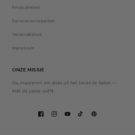
Privacybeleid
Servicevoorwaarden
Verzendbeleid
Impressum
ONZE MISSIE
Jou inspireren om alles uit het leven te halen —
met de juiste outfit.
Facebook
Instagram
YouTube
TikTok
Pinterest