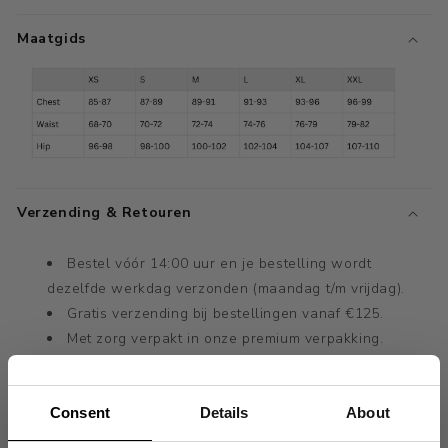
Maatgids
Verzending & Retouren
Bestel vóór 14:00 uur en je bestelling wordt
dezelfde werkdag verzonden (maandag t/m vrijdag).
Gratis verzending bij bestellingen vanaf €125.
Met zorg verpakt in onze premium verpakking.
14 dagen retourbeleid.
Verwachte levertijd: 1-3 werkdagen (Nederland).
Consent
Details
About