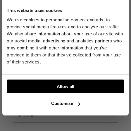
Deel
This website uses cookies
We use cookies to personalise content and ads, to
provide social media features and to analyse our traffic.
Wait, ready to get inspired?
We also share information about your use of our site with
Before you go, don't forget to become a member.
our social media, advertising and analytics partners who
may combine it with other information that you’ve
provided to them or that they’ve collected from your use
JOIN THE FREEBIRD COMMUNITY
Take a look
of their services.
Ontvang 10% korting op je eerste aankoop.
Meld je aan voor de nieuwsbrief, ontdek als
Allow all
eerste de nieuwe collectie en ontvang early
access tot de Sale.
Customize
E‑mail